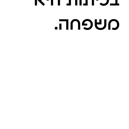
בכיתות היא
משפחה.
זה אומר שהקמנו קבוצות פעילות לדיונים
להט״ביים ולשאלות שהפעילימות שלנו
מביאים.ות מהשטח. זה אומר שמידי
חודש- חודשיים מתקיימים מפגשי העשרה
והכשרה בנושאים שרלוונטיים לעבודה
בכיתות. וזה אומר שאנחנו צועדות במצעדי
הגאווה יחד. שנפגשות לארוחות קהילתיות,
פיקניקים, מסיבות והיד עוד נטויה. אנחנו לא
מתביישות להגיד, שאת הרעיונות הטובים
ביותר יש לפעילימות שלנו. ואנחנו מזמינות