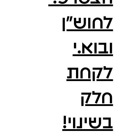
לחוש״ן
ובוא.י
לקחת
חלק
בשינוי!