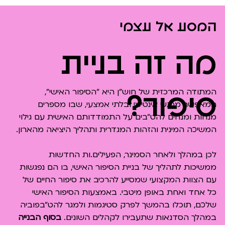
המסע אל עצמי
מה זה בניית
המתודה המרכזית של חוש"ן היא "הסיפור האישי",
סיפור?
המאפשר מפגש אינטימי ובלתי אמצעי, שבו מספרים
מנחות ומנחים להט"בים על התמודדותם האישית עם גילוי
המשיכה המינית והזהות המגדרית ותהליך היציאה מהארון.
לכן במהלך ולאחר הסמינר, הפעילים.ות החדשות
ממשיכות לתהליך של בניית הסיפור האישי, בו הם נפגשות
עם הצוות המקצועי שמסייע להרכיב את סיפור החיים של
כל אחד ואחת באופן מיטבי. באמצעות הסיפור האישי
שלכם, תוכלו בהמשך לפרק סטיגמות ולמגר להט"בפוביה
במהלך הסדנאות שתעבירו לקהלים השונים.
בסוף הבנייה