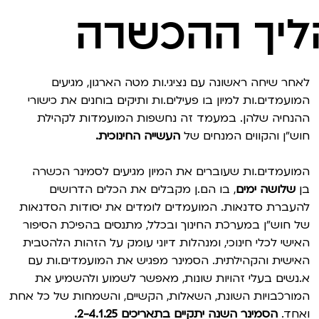
יך ההכשרה
לאחר שיחה ראשונה עם נציגי.ות מטה הארגון, מגיעים
המועמדים.ות למיון בו פעילים.ות ותיקים בוחנים את כישורי
ההנחיה שלהן. במעמד זה נחשפות המועמדות לקהילת
חוש"ן והקווים המנחים של
העשייה החינוכית.
המועמדים.ות שעוברים את המיון מגיעים לסמינר הכשרה
בן
שלושה ימים
, בו הם.ן מקבלים את הכלים הדרושים
להעברת סדנאות. המועמדים לומדים את יסודות הסדנאות
של חוש"ן במערכת החינוך ובכלל, מתנסים בהפיכת הסיפור
האישי לכלי חינוכי, ומנהלות דיוני עומק על הזהות הלהטבית
האישית והקהילתית. הסמינר מפגיש את המועמדים.ות עם
א.נשים בעלי זהויות שונות, מאפשר לשמוע ולהשמיע את
המורכבויות השונת, השאלות, הקשיים, והשמחות של כל אחת
ואחד.
הסמינר השנה יתקיים בתאריכים 2-4.1.25.