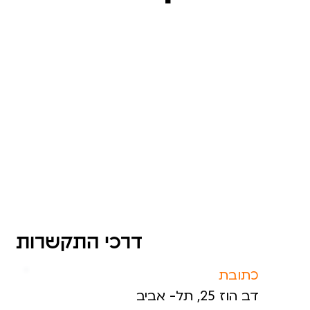
אנחנו כאן בשבילכם.ן יש לכם.ן שאלות? צרו איתנו
קשר בדרכים הנוחות לכם.ן ונחזור אליכם.ן
בהקדם האפשרי.
דרכי התקשרות
כתובת
דב הוז 25, תל- אביב